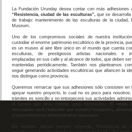
La Fundación Urunday desea contar con más adhesiones 
“Resistencia, ciudad de las esculturas”,
que se desarrolla 
de trabajo: mantenimiento de las esculturas de la ciudad,
Museum.
Uno de los compromisos sociales de nuestra institució
custodiar el enorme patrimonio escultórico de la provincia, pu
es un museo al aire libre único en el mundo que cuenta c
esculturas, de prestigiosos artistas nacionales e int
emplazadas en sus calle y al alcance de todos, que deben ser
mantenidas periódicamente. También nos planteamos com
seguir generando actividades escultóricas que afiancen la iden
nos distingue como provincia.
Queremos remarcar que sus adhesiones sólo consisten en l
apoyar nuestro proyecto, lo cual no es poco para nosotros. 
trámites es sencillo y no entorpecerá sus actividades administ
el tiempo que lleva rellenar unos formularios.
El resto 
necesarios será realizado por nuestra fundación, aliviand
el procedimiento administrativo necesario.
De resolver apoyar nuestro proyecto "Resistencia la c
esculturas" solo necesitamos su número de CUIT y del rest